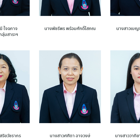
นี ใจฉกาจ
นางพัชรีพร พร้อมศักดิ์โสภณ
นางสาวเบญจ
กลุ่มสาระฯ
สริยวัชรากร
นางสาวศศิตา อาจวงษ์
นางสาววาทิยา