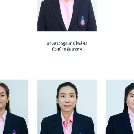
นางสาวฉัฐรินทร์ โพธิ์ศิริ
หัวหน้ากลุ่มสาระฯ