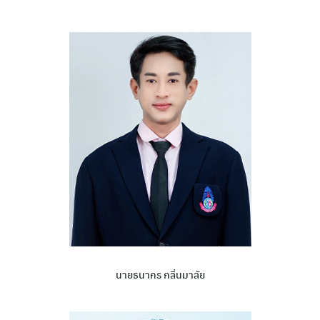
นายธนากร กลิ่นมาลัย