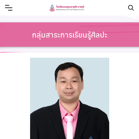
กลุ่มสาระการเรียนรู้ศิลปะ