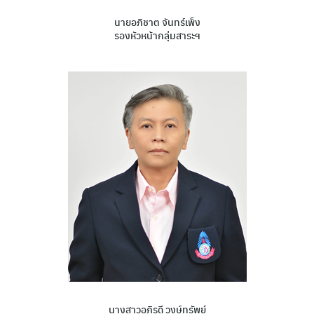
นายอภิชาต จันทร์เพ็ง
รองหัวหน้ากลุ่มสาระฯ
นางสาวอภิรดี วงษ์ทรัพย์