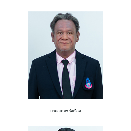
นายสมภพ รุ่งเรือง