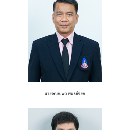
นายจิณณพัต พันธ์ยิ่งยก