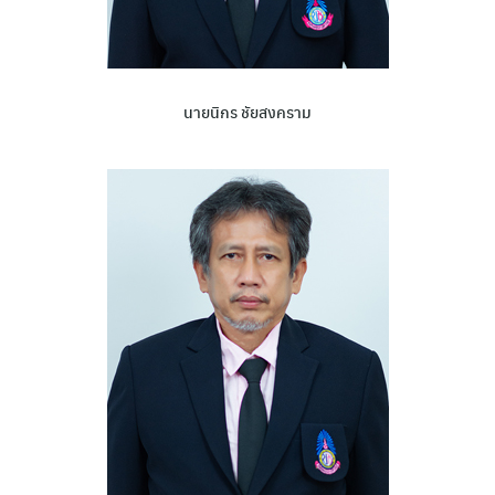
นายนิกร ชัยสงคราม