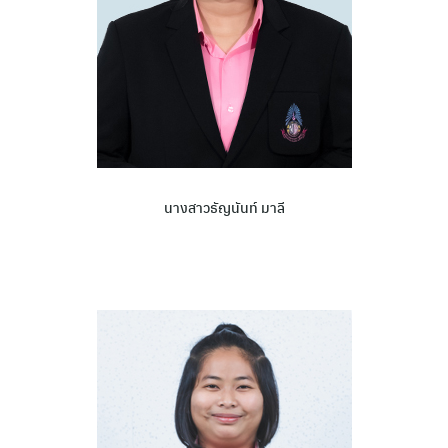
นางสาวธัญนันท์ มาลี